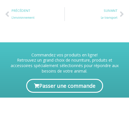
Précédent
Su
PRÉCÉDENT
SUIVANT
L’environnement
Le transport
Commandez vos produits en ligne!
Retrouvez un grand choix de nourriture, produits et
accessoires spécialement sélectionnés pour répondre aux
besoins de votre animal.
Passer une commande
Nous joindre
Hôpital Vétérinaire des Seigneuries Inc.